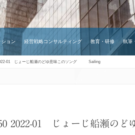
ッション
経営戦略コンサルティング
教育・研修
執筆
♯50 2022-01 じょーじ船瀬のどゆ意味このソング Sailing
3 ♯50 2022-01 じょーじ船瀬