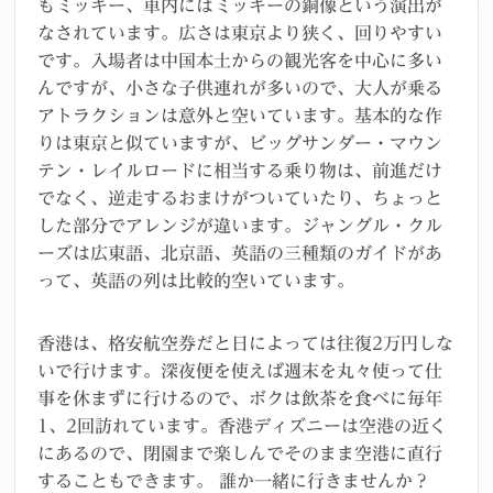
もミッキー、車内にはミッキーの銅像という演出が
なされています。広さは東京より狭く、回りやすい
です。入場者は中国本土からの観光客を中心に多い
んですが、小さな子供連れが多いので、大人が乗る
アトラクションは意外と空いています。基本的な作
りは東京と似ていますが、ビッグサンダー・マウン
テン・レイルロードに相当する乗り物は、前進だけ
でなく、逆走するおまけがついていたり、ちょっと
した部分でアレンジが違います。ジャングル・クル
ーズは広東語、北京語、英語の三種類のガイドがあ
って、英語の列は比較的空いています。
香港は、格安航空券だと日によっては往復2万円しな
いで行けます。深夜便を使えば週末を丸々使って仕
事を休まずに行けるので、ボクは飲茶を食べに毎年
1、2回訪れています。香港ディズニーは空港の近く
にあるので、閉園まで楽しんでそのまま空港に直行
することもできます。 誰か一緒に行きませんか？